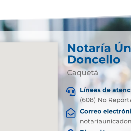
Notaría Ún
Doncello
Caquetá
Líneas de atenc

(608) No Report
Correo electrón

notariaunicado