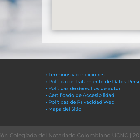
• Términos y condiciones
• Política de Tratamiento de Datos Pers
• Políticas de derechos de autor
• Certificado de Accesibilidad
• Políticas de Privacidad Web
• Mapa del Sitio
ón Colegiada del Notariado Colombiano UCNC | 20