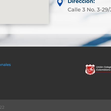
Dirección:

Calle 3 No. 3-29/
onales
22