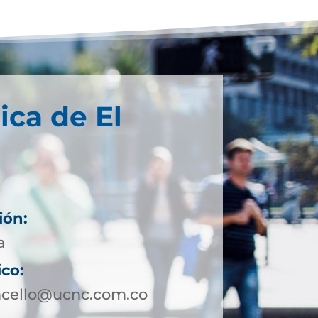
ica de El
ión:
a
ico:
ncello@ucnc.com.co