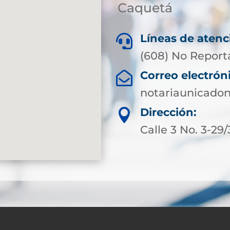
Caquetá
Líneas de atenc

(608) No Report
Correo electrón

notariaunicado
Dirección:

Calle 3 No. 3-29/