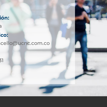
ión:
a
ico:
ncello@ucnc.com.co
31