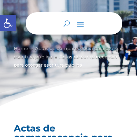
Abrir barra de herramientas
Home
Actas de comparecencia para otorgar
9
escritura pública
Actas de comparecencia
9
para otorgar escritura pública
Actas de