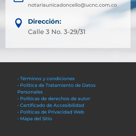
notariaunicadoncello@ucnc.com.co
Dirección:

Calle 3 No. 3-29/31
• Términos y condiciones
• Política de Tratamiento de Datos
Personales
• Políticas de derechos de autor
• Certificado de Accesibilidad
• Políticas de Privacidad Web
• Mapa del Sitio