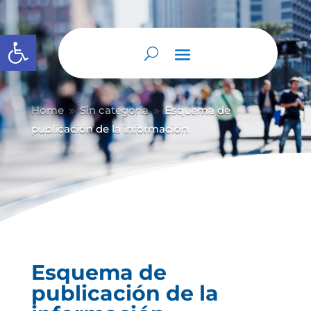
Abrir barra de herramientas
Home
Sin categoría
Esquema de
9
9
publicación de la información
Esquema de
publicación de la