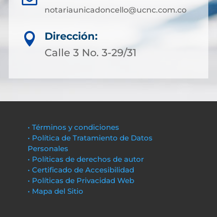
notariaunicadoncello@ucnc.com.co
Dirección:

Calle 3 No. 3-29/31
• Términos y condiciones
• Política de Tratamiento de Datos
Personales
• Políticas de derechos de autor
• Certificado de Accesibilidad
• Políticas de Privacidad Web
• Mapa del Sitio