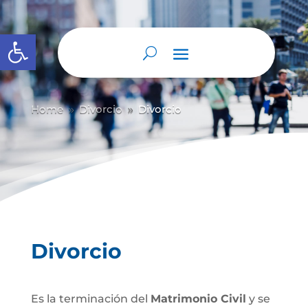
Abrir barra de herramientas
Home
Divorcio
Divorcio
9
9
Divorcio
Es la terminación del
Matrimonio Civil
y se