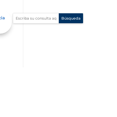
cia
én