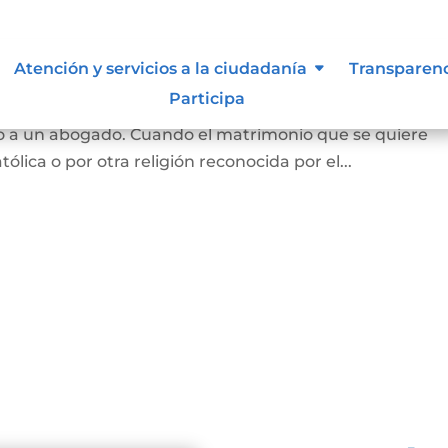
Atención y servicios a la ciudadanía
Transparen
Participa
 y se puede hace en notaría, siempre que las partes est
o a un abogado. Cuando el matrimonio que se quiere
tólica o por otra religión reconocida por el...