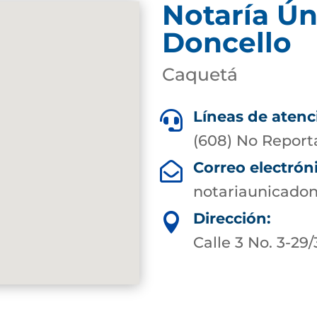
Notaría Ún
Doncello
Caquetá
Líneas de atenc

(608) No Report
Correo electrón

notariaunicado
Dirección:

Calle 3 No. 3-29/