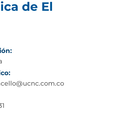
ica de El
ión:
a
ico:
ncello@ucnc.com.co
31