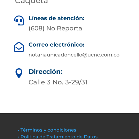
Caquetá
Líneas de atención:

(608) No Reporta
Correo electrónico:

notariaunicadoncello@ucnc.com.co
Dirección:

Calle 3 No. 3-29/31
• Términos y condiciones
• Política de Tratamiento de Datos