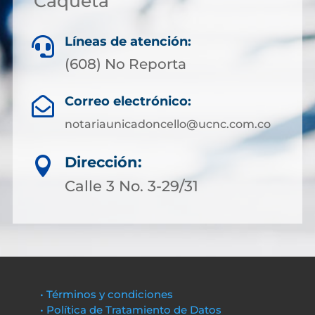
Caquetá
Líneas de atención:

(608) No Reporta
Correo electrónico:

notariaunicadoncello@ucnc.com.co
Dirección:

Calle 3 No. 3-29/31
• Términos y condiciones
• Política de Tratamiento de Datos