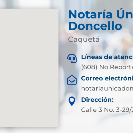
Notaría Ún
Doncello
Caquetá
Líneas de atenc

(608) No Report
Correo electrón

notariaunicado
Dirección:

Calle 3 No. 3-29/