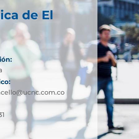
ica de El
ión:
a
ico:
ncello@ucnc.com.co
31