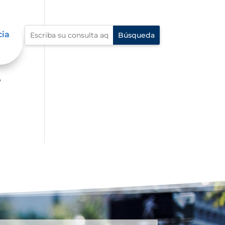
cia
er
y